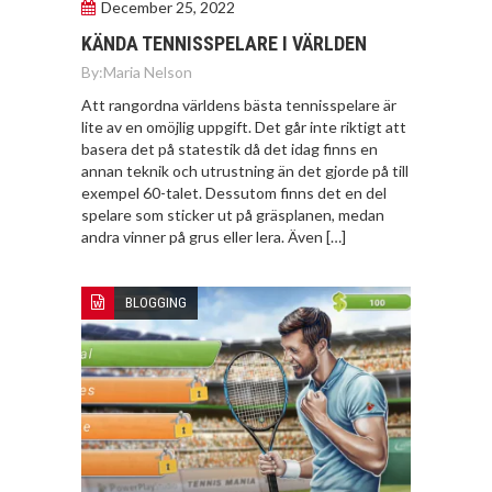
December 25, 2022
KÄNDA TENNISSPELARE I VÄRLDEN
By:
Maria Nelson
Att rangordna världens bästa tennisspelare är
lite av en omöjlig uppgift. Det går inte riktigt att
basera det på statestik då det idag finns en
annan teknik och utrustning än det gjorde på till
exempel 60-talet. Dessutom finns det en del
spelare som sticker ut på gräsplanen, medan
andra vinner på grus eller lera. Även […]
BLOGGING