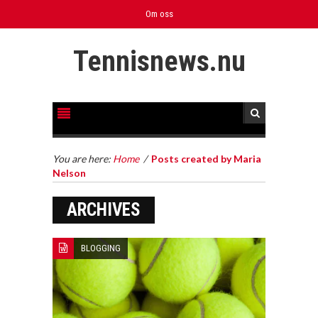
Om oss
Tennisnews.nu
You are here:
Home
/
Posts created by Maria
Nelson
ARCHIVES
BLOGGING