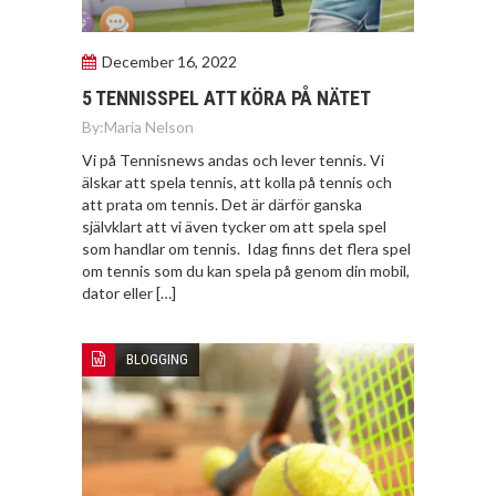
December 16, 2022
5 TENNISSPEL ATT KÖRA PÅ NÄTET
By:
Maria Nelson
Vi på Tennisnews andas och lever tennis. Vi
älskar att spela tennis, att kolla på tennis och
att prata om tennis. Det är därför ganska
självklart att vi även tycker om att spela spel
som handlar om tennis. Idag finns det flera spel
om tennis som du kan spela på genom din mobil,
dator eller […]
BLOGGING