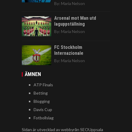
By:
Maria Nelson
Arsenal mot Man utd
laguppställning
By:
Maria Nelson
FC Stockholm
Internazionale
By:
Maria Nelson
ÄMNEN
ATP Finals
Betting
Blogging
Davis Cup
Fotbollslag
Sidan är utvecklad av
webbyrån SEOUppsala