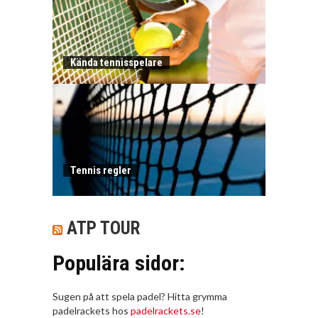
Kända tennisspelare
Tennis regler
ATP TOUR
Populära sidor:
Sugen på att spela padel? Hitta grymma
padelrackets hos
padelrackets.se
!