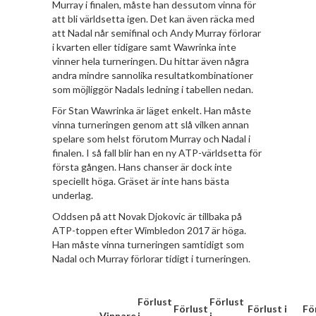
Murray i finalen, måste han dessutom vinna för
att bli världsetta igen. Det kan även räcka med
att Nadal når semifinal och Andy Murray förlorar
i kvarten eller tidigare samt Wawrinka inte
vinner hela turneringen. Du hittar även några
andra mindre sannolika resultatkombinationer
som möjliggör Nadals ledning i tabellen nedan.
För Stan Wawrinka är läget enkelt. Han måste
vinna turneringen genom att slå vilken annan
spelare som helst förutom Murray och Nadal i
finalen. I så fall blir han en ny ATP-världsetta för
första gången. Hans chanser är dock inte
speciellt höga. Gräset är inte hans bästa
underlag.
Oddsen på att Novak Djokovic är tillbaka på
ATP-toppen efter Wimbledon 2017 är höga.
Han måste vinna turneringen samtidigt som
Nadal och Murray förlorar tidigt i turneringen.
Förlust
Förlust
Förlus
t
Förlust i
För
Vinnare
i
i