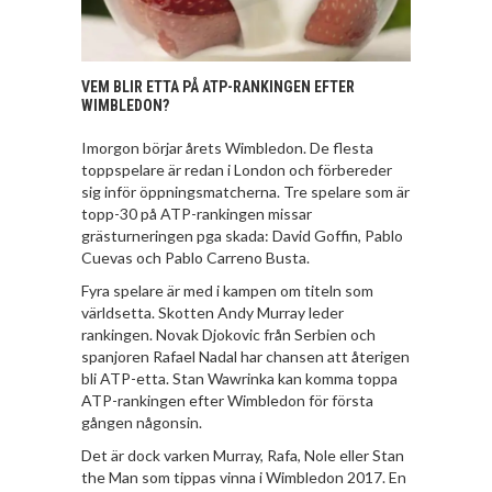
VEM BLIR ETTA PÅ ATP-RANKINGEN EFTER
WIMBLEDON?
Imorgon börjar årets Wimbledon. De flesta
toppspelare är redan i London och förbereder
sig inför öppningsmatcherna. Tre spelare som är
topp-30 på ATP-rankingen missar
grästurneringen pga skada: David Goffin, Pablo
Cuevas och Pablo Carreno Busta.
Fyra spelare är med i kampen om titeln som
världsetta. Skotten Andy Murray leder
rankingen. Novak Djokovic från Serbien och
spanjoren Rafael Nadal har chansen att återigen
bli ATP-etta. Stan Wawrinka kan komma toppa
ATP-rankingen efter Wimbledon för första
gången någonsin.
Det är dock varken Murray, Rafa, Nole eller Stan
the Man som tippas vinna i Wimbledon 2017. En