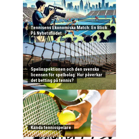
Tennisens Ekonomiska Match: En Blick
På Nyhetsflödet
Spelinspektionen och den svenska
licensen för spelbolag: Hur påverkar
det betting på tennis?
Kända tennisspelare