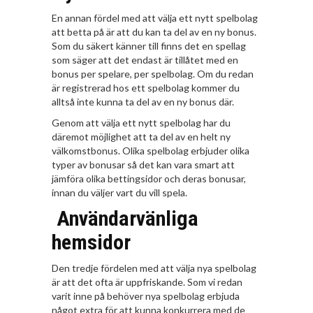
En annan fördel med att välja ett nytt spelbolag
att betta på är att du kan ta del av en ny bonus.
Som du säkert känner till finns det en spellag
som säger att det endast är tillåtet med en
bonus per spelare, per spelbolag. Om du redan
är registrerad hos ett spelbolag kommer du
alltså inte kunna ta del av en ny bonus där.
Genom att välja ett nytt spelbolag har du
däremot möjlighet att ta del av en helt ny
välkomstbonus. Olika spelbolag erbjuder olika
typer av bonusar så det kan vara smart att
jämföra olika bettingsidor och deras bonusar,
innan du väljer vart du vill spela.
Användarvänliga
hemsidor
Den tredje fördelen med att välja nya spelbolag
är att det ofta är uppfriskande. Som vi redan
varit inne på behöver nya spelbolag erbjuda
något extra för att kunna konkurrera med de