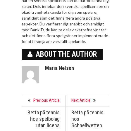
har en svensk spellicens kan du därför känna dig
säker. Dels innebär den svenska spellicensen en
ökad trygghetskänsla för dig som spelare,
samtidigt som det finns flera andra positiva
aspekter. Du verifierar dig snabbt och smidigt
med BankID, du kan ta del av skattefria vinster
och det finns flera spelgränser implementerade
för att främja ansvarsfullt spelande.
ABOUT THE AUTHOR
Maria Nelson
Previous Article
Next Article
Betta på tennis
Betta på tennis
hos spelbolag
hos
utan licens
Schnellwetten