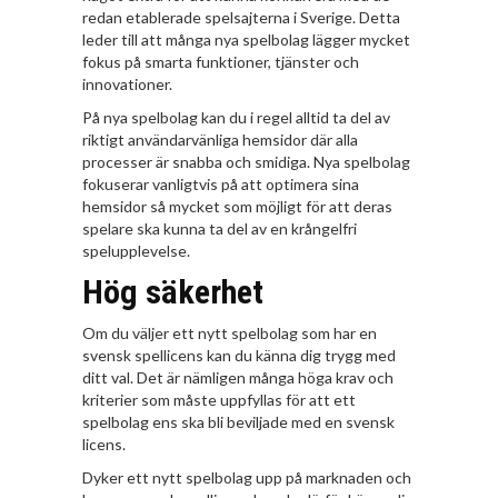
redan etablerade spelsajterna i Sverige. Detta
leder till att många nya spelbolag lägger mycket
fokus på smarta funktioner, tjänster och
innovationer.
På nya spelbolag kan du i regel alltid ta del av
riktigt användarvänliga hemsidor där alla
processer är snabba och smidiga. Nya spelbolag
fokuserar vanligtvis på att optimera sina
hemsidor så mycket som möjligt för att deras
spelare ska kunna ta del av en krångelfri
spelupplevelse.
Hög säkerhet
Om du väljer ett nytt spelbolag som har en
svensk spellicens kan du känna dig trygg med
ditt val. Det är nämligen många höga krav och
kriterier som måste uppfyllas för att ett
spelbolag ens ska bli beviljade med en svensk
licens.
Dyker ett nytt spelbolag upp på marknaden och