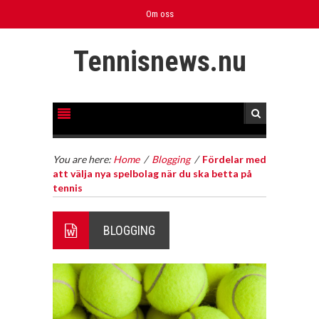
Om oss
Tennisnews.nu
You are here:
Home
/
Blogging
/
Fördelar med
att välja nya spelbolag när du ska betta på
tennis
BLOGGING