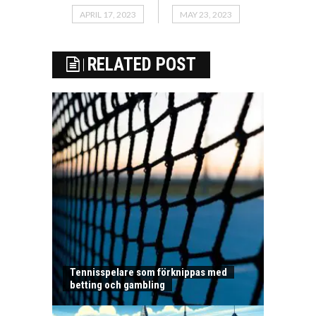
APRIL 17, 2023
MAY 23, 2023
RELATED POST
Tennisspelare som förknippas med
betting och gambling