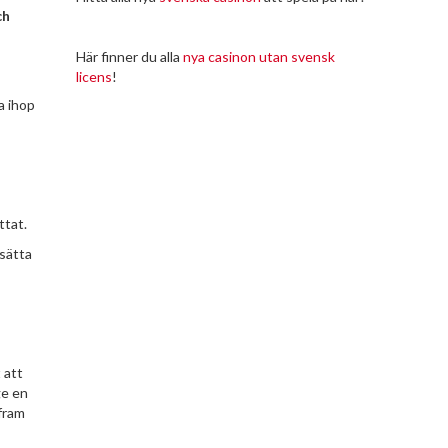
ch
Här finner du alla
nya casinon utan svensk
licens
!
a ihop
ttat.
 sätta
t att
ge en
 fram