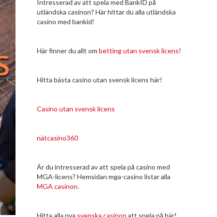
Intresserad av att spela med BankID på
utländska casinon? Här hittar du alla utländska
casino med bankid!
Här finner du allt om
betting utan svensk licens
!
Hitta bästa casino utan svensk licens här!
Casino utan svensk licens
nätcasino360
Är du intresserad av att spela på casino med
MGA-licens? Hemsidan mga-casino listar alla
MGA casinon
.
Hitta alla nya
svenska casinon
att spela på här!