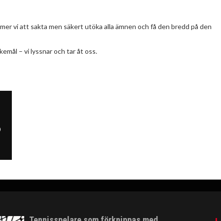
mer vi att sakta men säkert utöka alla ämnen och få den bredd på den
emål – vi lyssnar och tar åt oss.
Tennisspelare som förknippas med