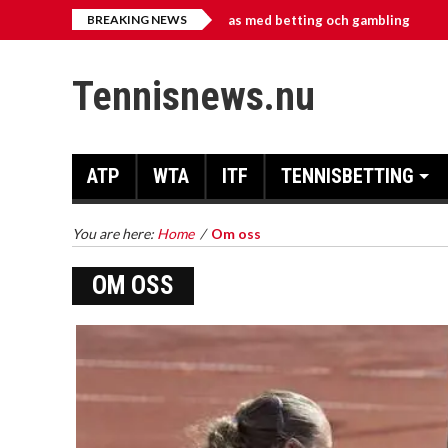
Tennisspelare som förknippas med betting och gambling
BREAKING NEWS
Tennisnews.nu
ATP
WTA
ITF
TENNISBETTING
You are here:
Home
/
Om oss
OM OSS