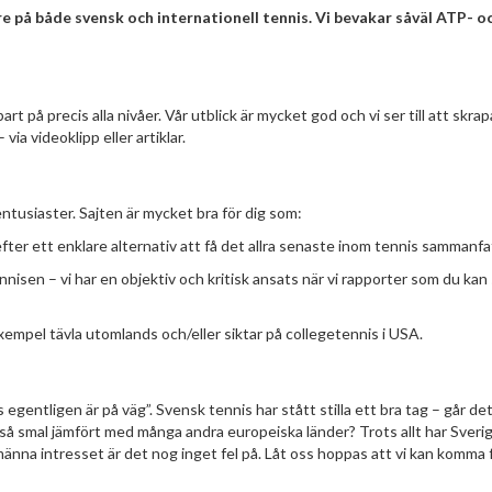
e på både svensk och internationell tennis. Vi bevakar såväl ATP- o
rt på precis alla nivåer. Vår utblick är mycket god och vi ser till att skrap
via videoklipp eller artiklar.
ntusiaster. Sajten är mycket bra för dig som:
efter ett enklare alternativ att få det allra senaste inom tennis sammanfa
nnisen – vi har en objektiv och kritisk ansats när vi rapporter som du kan
 exempel tävla utomlands och/eller siktar på collegetennis i USA.
nis egentligen är på väg”. Svensk tennis har stått stilla ett bra tag – går de
så smal jämfört med många andra europeiska länder? Trots allt har Sveri
änna intresset är det nog inget fel på. Låt oss hoppas att vi kan komma