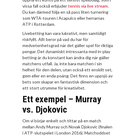
vissa fall också erbjuder
tennis via live stream
.
Du kan därmed följa en så pass liten turnering
som WTA-touren i Acapulco eller herrarnas
ATP i Rotterdam.
Livebetting kan vara lukrativt, men samtidigt
riskfyllt. Allt beror på vad du har för
medvetenhetsgrad när det gäller spel för riktiga
pengar. Det dynamiskt intressanta med in-play
betting är du konstant kan ändra dig när gäller
matchens utfall. Ja, inte bara matchen i sin
helhet för den delen, utan också ett enskilt set,
gem eller en enda poäng. Det finns en uppsjö av
bets som skapar en fantastisk dimension och
ett stort utrymme för kreativitet.
Ett exempel – Murray
vs. Djokovic
Om vi börjar enkelt och tittar på en match
mellan Andy Murray och Novak Djokovic (finalen
i ATP-slutspelet i London 2016). Matchoddset