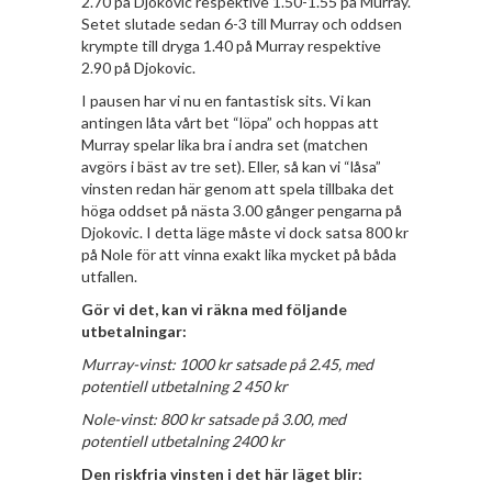
2.70 på Djokovic respektive 1.50-1.55 på Murray.
Setet slutade sedan 6-3 till Murray och oddsen
krympte till dryga 1.40 på Murray respektive
2.90 på Djokovic.
I pausen har vi nu en fantastisk sits. Vi kan
antingen låta vårt bet “löpa” och hoppas att
Murray spelar lika bra i andra set (matchen
avgörs i bäst av tre set). Eller, så kan vi “låsa”
vinsten redan här genom att spela tillbaka det
höga oddset på nästa 3.00 gånger pengarna på
Djokovic. I detta läge måste vi dock satsa 800 kr
på Nole för att vinna exakt lika mycket på båda
utfallen.
Gör vi det, kan vi räkna med följande
utbetalningar:
Murray-vinst: 1000 kr satsade på 2.45, med
potentiell utbetalning 2 450 kr
Nole-vinst: 800 kr satsade på 3.00, med
potentiell utbetalning 2400 kr
Den riskfria vinsten i det här läget blir: