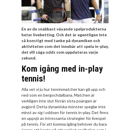
En av de snabbast växande spelprodukterna
heter livebetting. Och det är egentligen inte
så konstigt med tanke på dynamiken och
aktiviteten som det innebär att spela in-play,
det vill säga odds som uppdateras varje
sekund.
Kom igång med in-play
tennis!
Alla vet vi ju hur tennismatcher kan gå upp och
ned som en bergochdalbana. Matchen är
verkligen inte slut förrän sista poängen är
avgjord. Detta dynamiska mönster speglar inte
minst av sig i oddsen för tennis in-play. Det finns
en uppsjö av intressanta strategier för livespel
på tennis. För att komma igång behöver du bara
öppna ett konto på ett seriöst spelbolag, som i