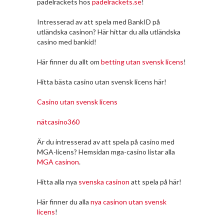
padelrackets hos
padelrackets.se
!
Intresserad av att spela med BankID på
utländska casinon? Här hittar du alla utländska
casino med bankid!
Här finner du allt om
betting utan svensk licens
!
Hitta bästa casino utan svensk licens här!
Casino utan svensk licens
nätcasino360
Är du intresserad av att spela på casino med
MGA-licens? Hemsidan mga-casino listar alla
MGA casinon
.
Hitta alla nya
svenska casinon
att spela på här!
Här finner du alla
nya casinon utan svensk
licens
!